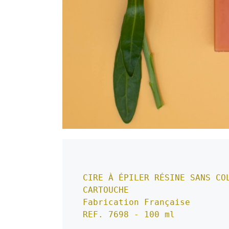
CIRE À ÉPILER RÉSINE SANS COL
CARTOUCHE
Fabrication Française
REF. 7698 - 100 ml