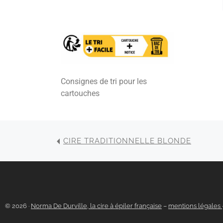
Consignes de tri pour les
cartouches
CIRE TRADITIONNELLE BLONDE
© 2026 ·
Norma De Durville, la cire à épiler française
–
mentions légales