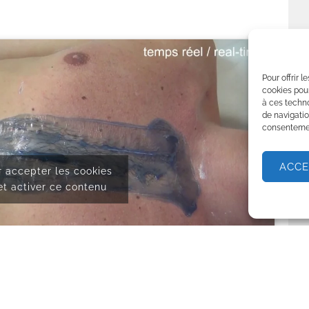
Pour offrir 
cookies pour
à ces techn
de navigatio
consentement
ACCE
r accepter les cookies
et activer ce contenu