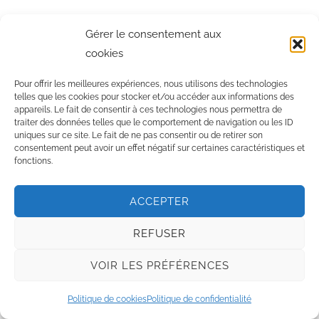
Gérer le consentement aux
cookies
Pour offrir les meilleures expériences, nous utilisons des technologies
© 2026 ·
Norma De Durville, la cire à épiler française
–
mentions
telles que les cookies pour stocker et/ou accéder aux informations des
légales
–
Cire à épiler professionnelles
appareils. Le fait de consentir à ces technologies nous permettra de
traiter des données telles que le comportement de navigation ou les ID
fab
uniques sur ce site. Le fait de ne pas consentir ou de retirer son
fa-
consentement peut avoir un effet négatif sur certaines caractéristiques et
fab
fonctions.
facebook
fa-
fab
instagram
fa-
ACCEPTER
youtube
REFUSER
VOIR LES PRÉFÉRENCES
Politique de cookies
Politique de confidentialité